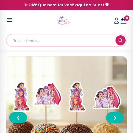
✨ Olá! Que bom ter você aqui na Suart 💖
0
❮
❯