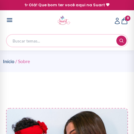
✨ Olá! Que bom ter você aqui na Suart 💖
0
Início
/ Sobre