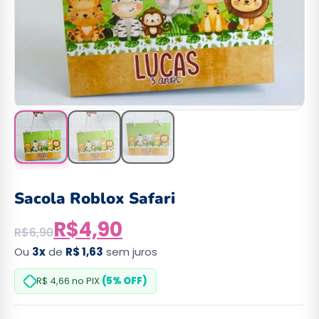
Sacola Roblox Safari
R$
4,90
R$
6,90
Ou
3x
de
R$ 1,63
sem juros
R$ 4,66
no PIX
(5% OFF)