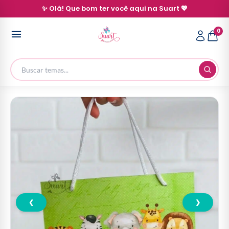
✨ Olá! Que bom ter você aqui na Suart 💖
0
❮
❯