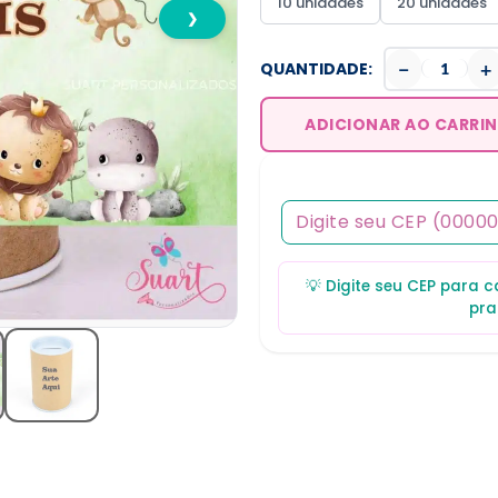
10 unidades
20 unidades
❯
−
+
QUANTIDADE:
ADICIONAR AO CARRI
💡 Digite seu CEP para 
pra