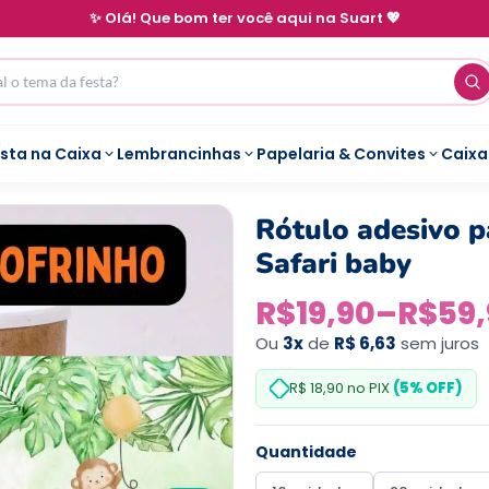
✨ Olá! Que bom ter você aqui na Suart 💖
esta na Caixa
Lembrancinhas
Papelaria & Convites
Caixa
Rótulo adesivo p
Safari baby
R$
19,90
–
R$
59
Ou
3x
de
R$ 6,63
sem juros
R$ 18,90
no PIX
(5% OFF)
Quantidade