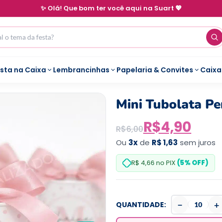
✨ Olá! Que bom ter você aqui na Suart 💖
esta na Caixa
Lembrancinhas
Papelaria & Convites
Caixa
Mini Tubolata Pe
R$
4,90
R$
6,00
Ou
3x
de
R$ 1,63
sem juros
R$ 4,66
no PIX
(5% OFF)
−
+
QUANTIDADE: