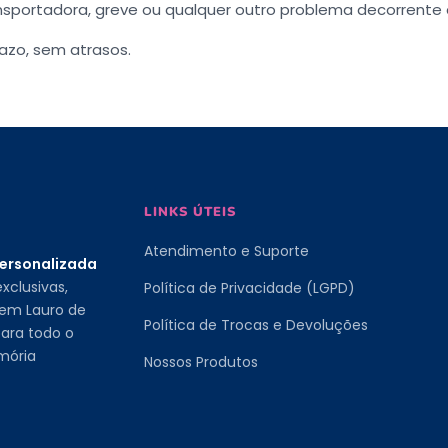
nsportadora, greve ou qualquer outro problema decorrente 
azo, sem atrasos.
LINKS ÚTEIS
Atendimento e Suporte
personalizada
xclusivas,
Política de Privacidade (LGPD)
 em Lauro de
Política de Trocas e Devoluções
ara todo o
mória
Nossos Produtos