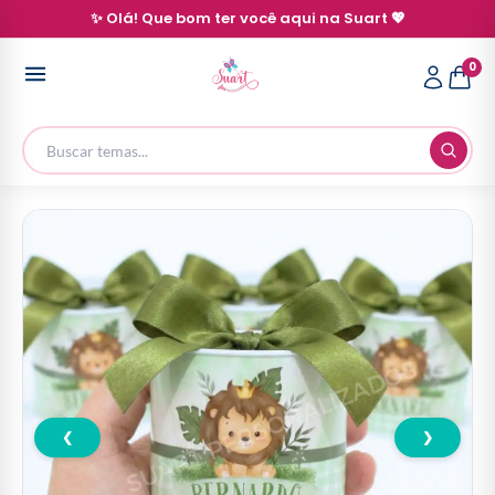
✨ Olá! Que bom ter você aqui na Suart 💖
0
❮
❯