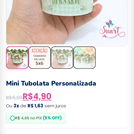
Mini Tubolata Personalizada
R$
4,90
R$
6,00
Ou
3x
de
R$ 1,63
sem juros
R$ 4,66
no PIX
(5% OFF)