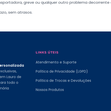
nsportadora, greve ou qualquer outro problema decorrente 
azo, sem atrasos.
LINKS ÚTEIS
Atendimento e Suporte
personalizada
xclusivas,
Política de Privacidade (LGPD)
 em Lauro de
Política de Trocas e Devoluções
ara todo o
mória
Nossos Produtos