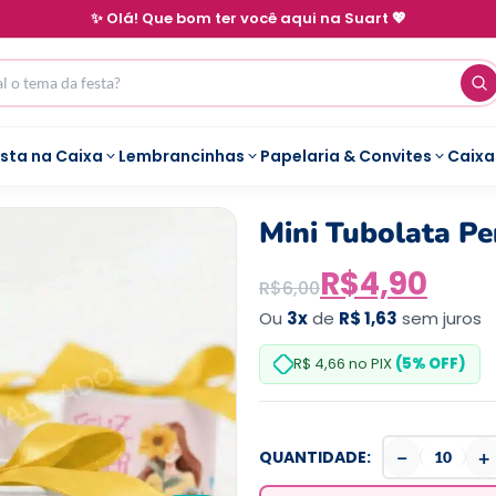
✨ Olá! Que bom ter você aqui na Suart 💖
esta na Caixa
Lembrancinhas
Papelaria & Convites
Caixa
Mini Tubolata Pe
R$
4,90
R$
6,00
Ou
3x
de
R$ 1,63
sem juros
R$ 4,66
no PIX
(5% OFF)
−
+
QUANTIDADE: