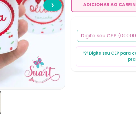
ADICIONAR AO CARRI
❯
💡 Digite seu CEP para 
pra