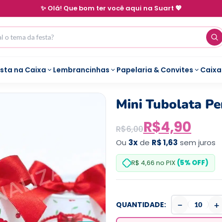
✨ Olá! Que bom ter você aqui na Suart 💖
esta na Caixa
Lembrancinhas
Papelaria & Convites
Caixa
Mini Tubolata Pe
R$
4,90
R$
6,00
Ou
3x
de
R$ 1,63
sem juros
R$ 4,66
no PIX
(5% OFF)
−
+
QUANTIDADE: