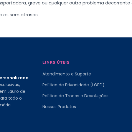
nsportadora, greve ou qualquer outro problema decorrente 
azo, sem atrasos.
LINKS ÚTEIS
Atendimento e Suporte
personalizada
xclusivas,
Política de Privacidade (LGPD)
 em Lauro de
Política de Trocas e Devoluções
ara todo o
mória
Nossos Produtos