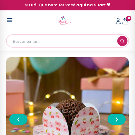
✨ Olá! Que bom ter você aqui na Suart 💖
0
❮
❯