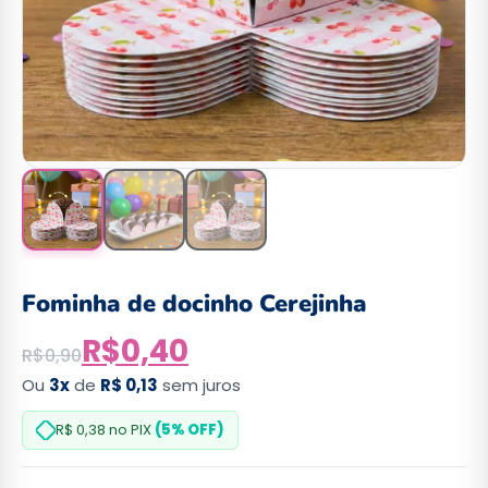
Fominha de docinho Cerejinha
R$
0,40
R$
0,90
Ou
3x
de
R$ 0,13
sem juros
R$ 0,38
no PIX
(5% OFF)