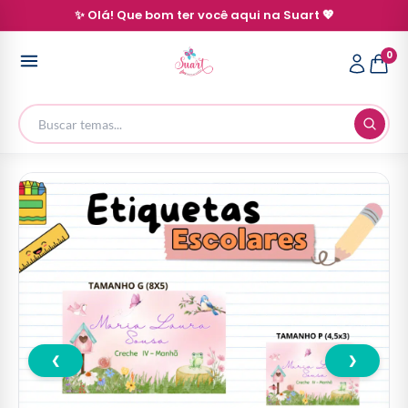
✨ Olá! Que bom ter você aqui na Suart 💖
0
❮
❯