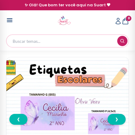
✨ Olá! Que bom ter você aqui na Suart 💖
0
❮
❯