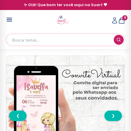
✨ Olá! Que bom ter você aqui na Suart 💖
0
❮
❯