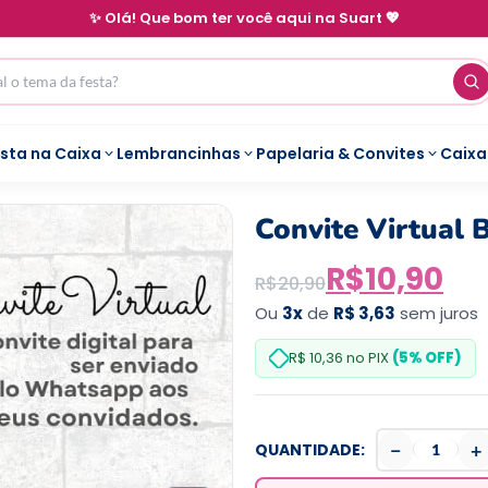
✨ Olá! Que bom ter você aqui na Suart 💖
esta na Caixa
Lembrancinhas
Papelaria & Convites
Caixa
Convite Virtual 
R$
10,90
R$
20,90
Ou
3x
de
R$ 3,63
sem juros
R$ 10,36
no PIX
(5% OFF)
−
+
QUANTIDADE: