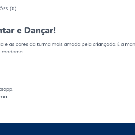
ÕES (0)
tar e Dançar!
ria e as cores da turma mais amada pela criançada. É a man
e moderna.
tsapp.
ema.