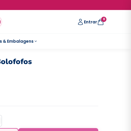
0
Entrar
s & Embalagens
Bolofofos