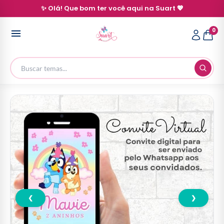
✨ Olá! Que bom ter você aqui na Suart 💖
0
❮
❯