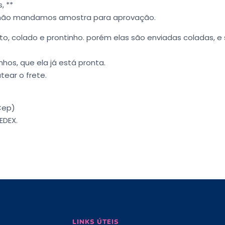
, **
 não mandamos amostra para aprovação.
o, colado e prontinho. porém elas são enviadas coladas, e
nhos, que ela já está pronta.
tear o frete.
Cep)
EDEX.
LINKS ÚTEIS