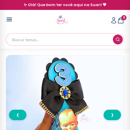
✨ Olá! Que bom ter você aqui na Suart 💖
0
❮
❯