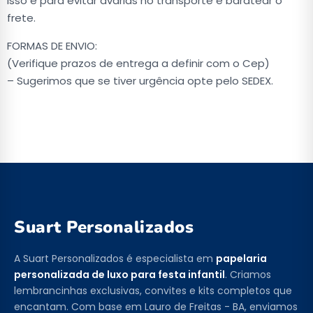
Isso é para evitar avarias no transporte e baratear o
frete.
FORMAS DE ENVIO:
(Verifique prazos de entrega a definir com o Cep)
– Sugerimos que se tiver urgência opte pelo SEDEX.
Suart Personalizados
A Suart Personalizados é especialista em
papelaria
personalizada de luxo para festa infantil
. Criamos
lembrancinhas exclusivas, convites e kits completos que
encantam. Com base em Lauro de Freitas - BA, enviamos