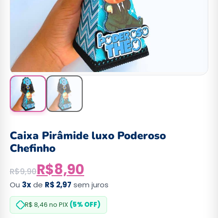
Caixa Pirâmide luxo Poderoso
Chefinho
R$
8,90
R$
9,90
Ou
3x
de
R$ 2,97
sem juros
R$ 8,46
no PIX
(5% OFF)