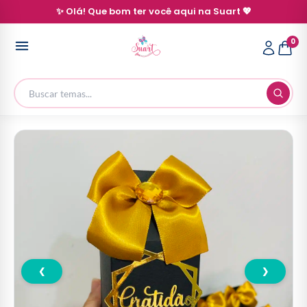
✨ Olá! Que bom ter você aqui na Suart 💖
0
❮
❯