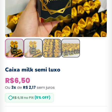
Caixa milk semi luxo
R$
6,50
Ou
3x
de
R$ 2,17
sem juros
R$ 6,18
no PIX
(5% OFF)