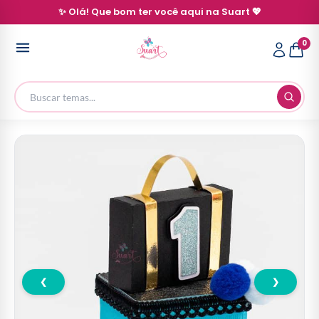
✨ Olá! Que bom ter você aqui na Suart 💖
0
❮
❯