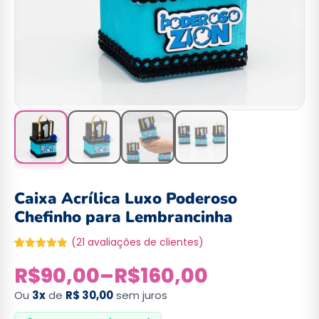
Caixa Acrílica Luxo Poderoso
Chefinho para Lembrancinha
(
21
avaliações de clientes)
Avaliado
20
R$
90,00
–
R$
160,00
como
4.80
de 5, com
baseado
Ou
3x
de
R$ 30,00
sem juros
em
avaliações
de clientes