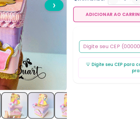
❯
ADICIONAR AO CARRI
💡 Digite seu CEP para 
pra