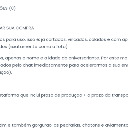
ÕES (0)
TUAR SUA COMPRA
 para uso, isso é: já cortados, vincados, colados e com apl
ados (exatamente como a foto).
s, apenas o nome e a idade do aniversariante. Por este mo
 dados pelo chat imediatamente para acelerarmos a sua e
ação).
taforma que inclui prazo de produção + o prazo da transpo
 cetim e também gorgurão, as pedrarias, chatons e aviamen