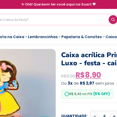
✨ Olá! Que bom ter você aqui na Suart 💖
esta na Caixa
Lembrancinhas
Papelaria & Convites
Caixa
Caixa acrílica Pr
Luxo - festa - c
R$
8,90
R$
9,90
Ou
3x
de
R$ 2,97
sem juros
R$ 8,46
no PIX
(5% OFF)
−
+
QUANTIDADE: