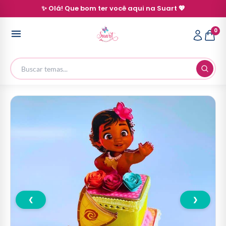
✨ Olá! Que bom ter você aqui na Suart 💖
0
❮
❯